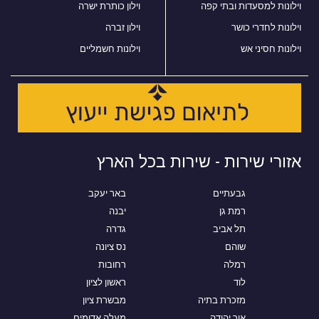
וילונות למסעדות ובתי קפה
וילון כותרת ישרה
וילונות לחדרי כושר
וילון זברה
וילונות חסיני אש
וילונות חשמליים
אזורי שירות - שירות בכל הארץ
גבעתיים
באר יעקב
רמת גן
יבנה
תל אביב
גדרה
שוהם
נס ציונה
רמלה
רחובות
לוד
ראשון לציון
מזכרת בתיה
מבשרת ציון
אור יהודה
מעלה אדומים