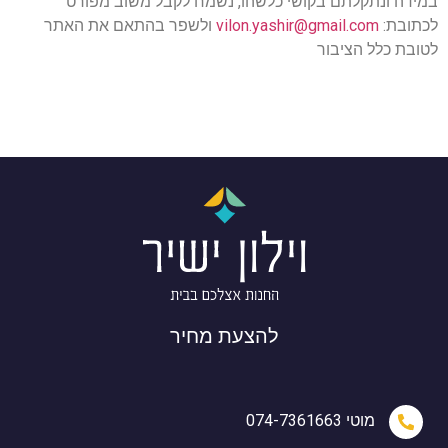
במידה ונתקלתם בקושי כלשהו, נשמח לקבל משוב מפורט
לכתובת:
vilon.yashir@gmail.com
ולשפר בהתאם את האתר
לטובת כלל הציבור
להצעת מחיר
מוטי 074-7361663