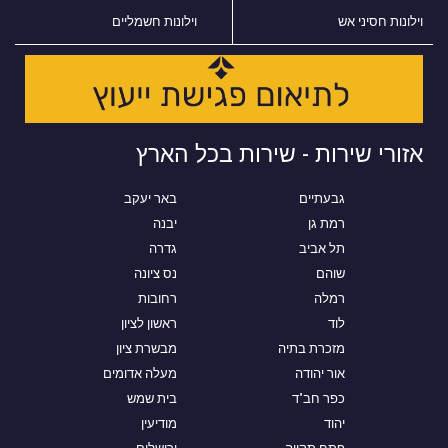
וילונות חסיני אש
וילונות חשמליים
אזורי שירות - שירות בכל הארץ
גבעתיים
באר יעקב
רמת גן
יבנה
תל אביב
גדרה
שוהם
נס ציונה
רמלה
רחובות
לוד
ראשון לציון
מזכרת בתיה
מבשרת ציון
אור יהודה
מעלה אדומים
כפר חב"ד
בית שמש
יהוד
מודיעין