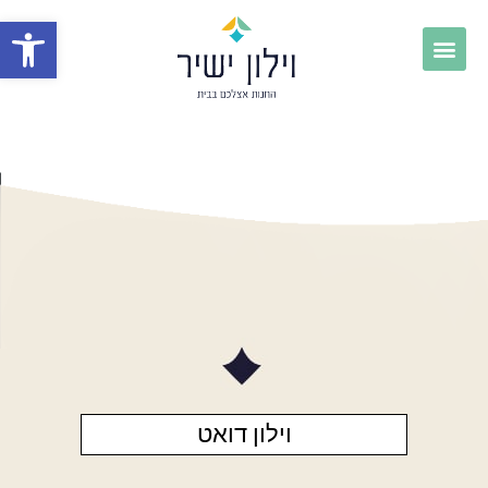
פתח
וילון דואט