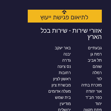
אזורי שירות - שירות בכל
הארץ
גבעתיים
באר יעקב
רמת גן
יבנה
תל אביב
גדרה
שוהם
נס ציונה
רמלה
רחובות
לוד
ראשון לציון
מזכרת בתיה
מבשרת ציון
אור יהודה
מעלה אדומים
כפר חב"ד
בית שמש
יהוד
מודיעין
פתח תקווה
ירושלים