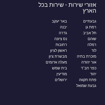
אזורי שירות - שירות בכל
הארץ
גבעתיים
באר יעקב
רמת גן
יבנה
תל אביב
גדרה
שוהם
נס ציונה
רמלה
רחובות
לוד
ראשון לציון
מזכרת בתיה
מבשרת ציון
אור יהודה
מעלה אדומים
כפר חב"ד
בית שמש
יהוד
מודיעין
פתח תקווה
ירושלים
גבעת שמואל