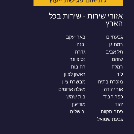
אזורי שירות - שירות בכל
הארץ
גבעתיים
באר יעקב
רמת גן
יבנה
תל אביב
גדרה
שוהם
נס ציונה
רמלה
רחובות
לוד
ראשון לציון
מזכרת בתיה
מבשרת ציון
אור יהודה
מעלה אדומים
כפר חב"ד
בית שמש
יהוד
מודיעין
פתח תקווה
ירושלים
גבעת שמואל