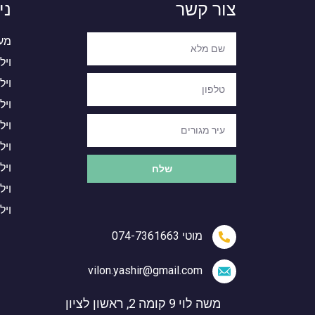
צור קשר
ני
מעצ
ויל
ויל
ויל
ויל
ויל
ויל
שלח
ויל
ויל
מוטי 074-7361663
vilon.yashir@gmail.com
משה לוי 9 קומה 2, ראשון לציון