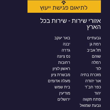
אזורי שירות - שירות בכל
הארץ
גבעתיים
באר יעקב
רמת גן
יבנה
תל אביב
גדרה
שוהם
נס ציונה
רמלה
רחובות
לוד
ראשון לציון
מזכרת בתיה
מבשרת ציון
אור יהודה
מעלה אדומים
כפר חב"ד
בית שמש
יהוד
מודיעין
פתח תקווה
ירושלים
גבעת שמואל